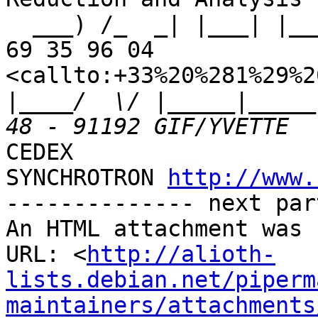
  ___) /_  _| |___| |___ | || |___   Tel : +33 (1) 
69 35 96 04 

<callto:+33%20%281%29%2
|
____/  \/ |_____|_____
CEDEX

SYNCHROTRON 
http://www.
-------------- next par
An HTML attachment was 
URL: <
http://alioth-
lists.debian.net/piperm
maintainers/attachments