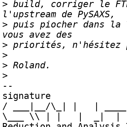
>
 build, corriger le FT
>
 puis piocher dans la 
>
>
>
>
-- 

signature

/ ___|__/\_| |   | ____
\___ \\ | |   |  _|  | 
Reduction and Analysis T