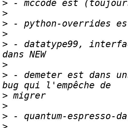
>
>
>
>
>
 - datatype99, interfa
>
>
 - demeter est dans un
>
>
>
>