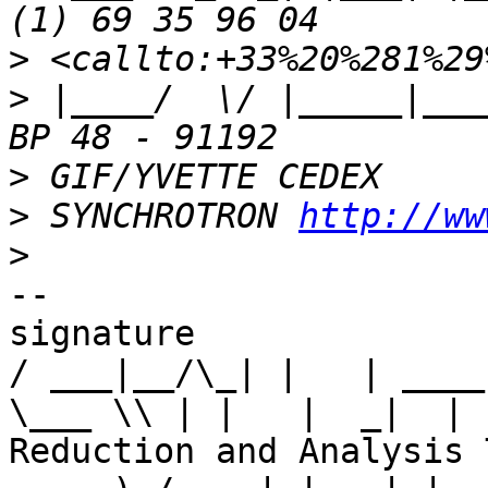
>
>
 |____/  \/ |_____|___
>
>
 SYNCHROTRON 
http://ww
>
-- 

signature

/ ___|__/\_| |   | ____
\___ \\ | |   |  _|  | 
Reduction and Analysis T