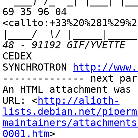
  ___) /_  _| |___| |___ | || |___   Tel : +33 (1) 
69 35 96 04 

<callto:+33%20%281%29%2
|
____/  \/ |_____|_____
CEDEX

SYNCHROTRON 
http://www.
-------------- next par
An HTML attachment was 
URL: <
http://alioth-
lists.debian.net/piperm
maintainers/attachments
0001.htm