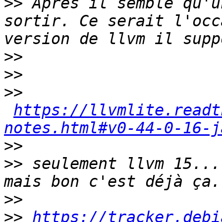
>>
 Après il semble qu'u
sortir. Ce serait l'occ
>>
>>
>>
https://llvmlite.readt
notes.html#v0-44-0-16-j
>>
>>
 seulement llvm 15...
>>
>>
https://tracker.debi