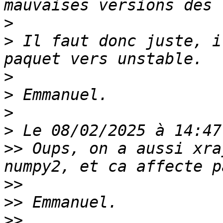
>
>
 Il faut donc juste, i
>
>
>
>
>>
 Oups, on a aussi xra
>>
>>
>>