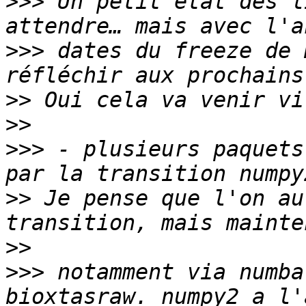
>>>
 Un petit état des l
>>>
 dates du freeze de 
>>
>>
>>>
 - plusieurs paquets
>>
 Je pense que l'on au
>>
>>>
 notamment via numba