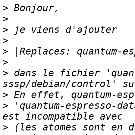
>
>
>
>
>
>
>
 dans le fichier 'quan
>
>
 'quantum-espresso-dat
>
 (les atomes sont en d