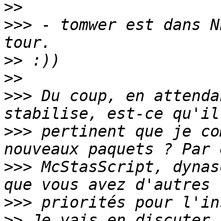
>>
>>>
 - tomwer est dans N
>>
>>
>>>
 Du coup, en attenda
>>>
 pertinent que je co
>>>
 McStasScript, dynas
>>>
>>
 Je vais en discuter 