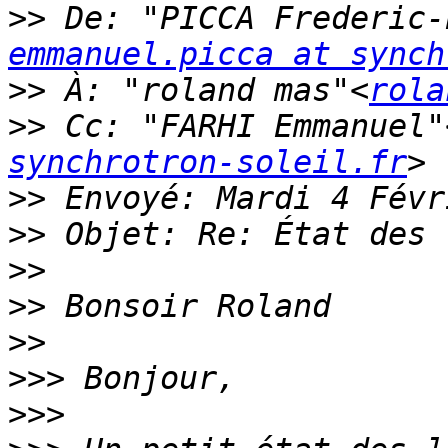
>>
 De: "PICCA Frederic-
emmanuel.picca at synch
>>
 À: "roland mas"<
rola
>>
 Cc: "FARHI Emmanuel"
synchrotron-soleil.fr
>>
>>
>>
>>
>>
>>>
>>>