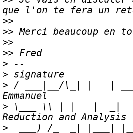
>>
>>
>>
>>
>
>
>
 / ___|__/\_| |   | __
>
 \___ \\ | |   |  _|  
>
  ___) /_  _| |___| |_