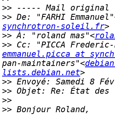
>>
>>
 De: "FARHI Emmanuel"
synchrotron-soleil.fr
>>
 À: "roland mas"<
rola
>>
 Cc: "PICCA Frederic-
emmanuel.picca at synch
pan-maintainers"<
debian
lists.debian.net
>>
>>
>>
>>