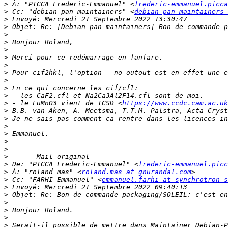
>
 À: "PICCA Frederic-Emmanuel" <
frederic-emmanuel.picca
>
 Cc: "debian-pan-maintainers" <
debian-pan-maintainers 
>
>
>
>
>
>
>
>
>
>
>
>
 - le LuMnO3 vient de ICSD <
https://www.ccdc.cam.ac.uk
>
>
>
>
>
>
>
>
 De: "PICCA Frederic-Emmanuel" <
frederic-emmanuel.picc
>
 À: "roland mas" <
roland.mas at gnurandal.com
>
 Cc: "FARHI Emmanuel" <
emmanuel.farhi at synchrotron-
>
>
>
>
>
>