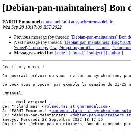
[Debian-pan-maintainers] Bon 
FARHI Emmanuel
emmanuel.farhi at synchrotron-soleil.fr
Wed Sep 28 18:17:00 BST 2022
Previous message (by thread):
[Debian-pan-maintainers] Bon d
Next message (by thread):
[Debian-pan-maintainers] Bug#1020073
'wheel', '--no-deps', '-w', '/tmp/tmpymrbi1ta', '--quiet', 'setuptoo
Messages sorted by:
[ date ]
[ thread ]
[ subject ]
[ author ]
Excellent, merci !

On pourrait prévoir de vous inviter au synchrotron, pou
Je peux vous proposer par exemple la semaine du 21-25 n
Emmanuel.

----- Mail original -----

De: "roland mas" <
roland.mas at gnurandal.com
>

À: "FARHI Emmanuel" <
emmanuel.farhi at synchrotron-sole
Cc: "debian-pan-maintainers" <
debian-pan-maintainers at
Envoyé: Mercredi 28 Septembre 2022 18:17:55

Objet: Re: [Debian-pan-maintainers] Bon de commande pac