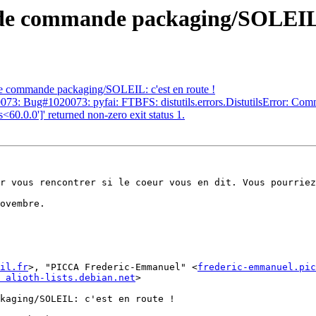
de commande packaging/SOLEIL: 
e commande packaging/SOLEIL: c'est en route !
: Bug#1020073: pyfai: FTBFS: distutils.errors.DistutilsError: Command 
ls<60.0.0']' returned non-zero exit status 1.
r vous rencontrer si le coeur vous en dit. Vous pourriez
ovembre.

il.fr
>, "PICCA Frederic-Emmanuel" <
frederic-emmanuel.pic
 alioth-lists.debian.net
>

kaging/SOLEIL: c'est en route !
