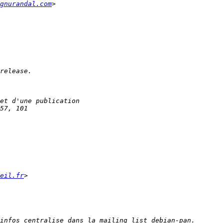
gnurandal.com
eil.fr