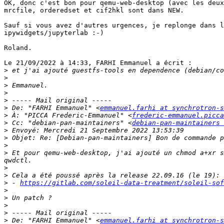
OK, donc c'est bon pour qemu-web-desktop (avec les deux
mrcfile, orderedset et cif2hkl sont dans NEW.

Sauf si vous avez d'autres urgences, je replonge dans l
ipywidgets/jupyterlab :-)

Roland.

Le 21/09/2022 à 14:33, FARHI Emmanuel a écrit :

>
>
>
>
>
>
 De: "FARHI Emmanuel" <
emmanuel.farhi at synchrotron-
>
 À: "PICCA Frederic-Emmanuel" <
frederic-emmanuel.picca
>
 Cc: "debian-pan-maintainers" <
debian-pan-maintainers 
>
>
>
>
 Et pour qemu-web-desktop, j'ai ajouté un chmod a+xr s
>
>
>
 - 
https://gitlab.com/soleil-data-treatment/soleil-sof
>
>
>
>
>
 De: "FARHI Emmanuel" <
emmanuel.farhi at synchrotron-