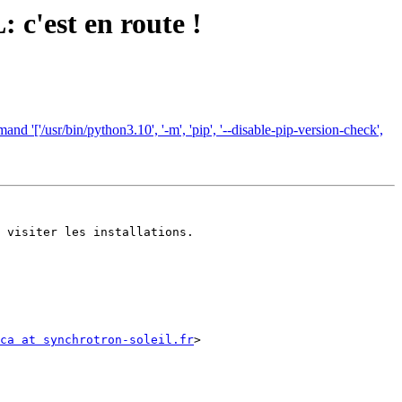
c'est en route !
'['/usr/bin/python3.10', '-m', 'pip', '--disable-pip-version-check',
 visiter les installations.

ca at synchrotron-soleil.fr
>
