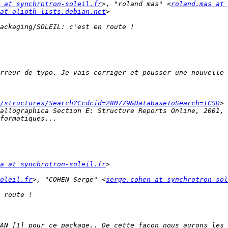
 at synchrotron-soleil.fr
>, "roland mas" <
roland.mas at 
at alioth-lists.debian.net
/structures/Search?Ccdcid=280779&DatabaseToSearch=ICSD
a at synchrotron-soleil.fr
soleil.fr
>, "COHEN Serge" <
serge.cohen at synchrotron-sol