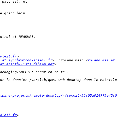
 patches), et 

e grand bain 

soleil.fr
 at synchrotron-soleil.fr
>, "roland mas" <
roland.mas at 
at alioth-lists.debian.net
ur le dossier /var/lib/qemu-web-desktop dans le Makefile
tware-projects/remote-desktop/-/commit/93f05a014779e45c0
soleil.fr