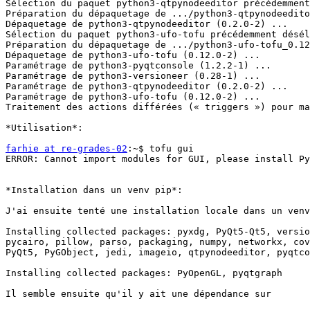
Sélection du paquet python3-qtpynodeeditor précédemment
Préparation du dépaquetage de .../python3-qtpynodeedito
Dépaquetage de python3-qtpynodeeditor (0.2.0-2) ...

Sélection du paquet python3-ufo-tofu précédemment désél
Préparation du dépaquetage de .../python3-ufo-tofu_0.12
Dépaquetage de python3-ufo-tofu (0.12.0-2) ...

Paramétrage de python3-pyqtconsole (1.2.2-1) ...

Paramétrage de python3-versioneer (0.28-1) ...

Paramétrage de python3-qtpynodeeditor (0.2.0-2) ...

Paramétrage de python3-ufo-tofu (0.12.0-2) ...

Traitement des actions différées (« triggers ») pour ma
*Utilisation*:

farhie at re-grades-02
:~$ tofu gui

ERROR: Cannot import modules for GUI, please install Py
*Installation dans un venv pip*:

J'ai ensuite tenté une installation locale dans un venv
Installing collected packages: pyxdg, PyQt5-Qt5, versio
pycairo, pillow, parso, packaging, numpy, networkx, cov
PyQt5, PyGObject, jedi, imageio, qtpynodeeditor, pyqtco
Installing collected packages: PyOpenGL, pyqtgraph

Il semble ensuite qu'il y ait une dépendance sur
