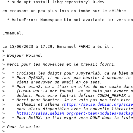
  * sudo apt install libgirepository1.0-dev

en creusant un peu plus loin on tombe sur le célèbre

  * ValueError: Namespace Ufo not available for version 0.0

Emmanuel.

Le 15/06/2023 à 17:29, Emmanuel FARHI a écrit :

>
>
>
>
>
>
>
>
>
>
>
>
>
     arthemis et athena (
https://salsa.debian.org/scie
>
>
https://salsa.debian.org/perl-team/modules/packag
>
>
>
>