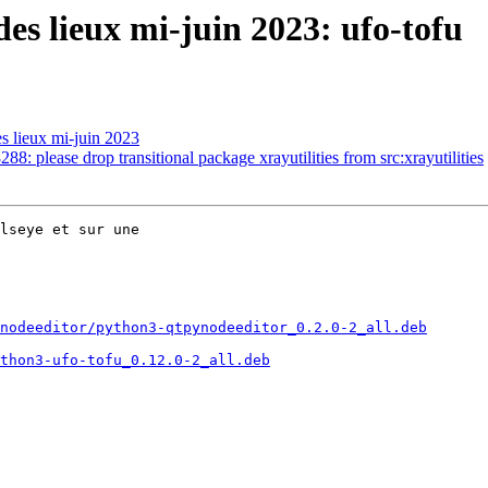
es lieux mi-juin 2023: ufo-tofu
s lieux mi-juin 2023
: please drop transitional package xrayutilities from src:xrayutilities
lseye et sur une 

nodeeditor/python3-qtpynodeeditor_0.2.0-2_all.deb
thon3-ufo-tofu_0.12.0-2_all.deb