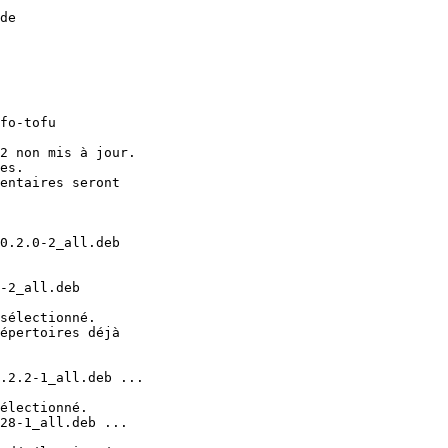
de 

2 non mis à jour.

es.

entaires seront 

0.2.0-2_all.deb 

-2_all.deb 

sélectionné.

épertoires déjà 

.2.2-1_all.deb ...

électionné.

28-1_all.deb ...
