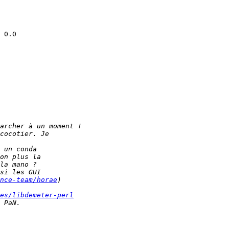
nce-team/horae
es/libdemeter-perl