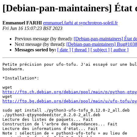
[Debian-pan-maintainers] État d
Emmanuel FARHI
emmanuel.farhi at synchrotron-soleil.fr
Fri Jun 16 15:07:23 BST 2023
Previous message (by thread):
[Debian-pan-maintainers] État de
Next message (by thread):
[Debian-pan-maintainers] Bug#1038288
Messages sorted by:
[ date ]
[ thread ]
[ subject ]
[ author ]
Petite précision pour ufo-tofu. J'ai essayé sur une bul
bookworm.

*Installation*:

http://ftp.ch.debian.org/debian/pool/main/p/python-qtpy
http://ftp.bg.debian.org/debian/pool/main/u/ufo-tofu/py
sudo apt install ./python3-ufo-tofu_0.12.0-2_all.deb 

./python3-qtpynodeeditor_0.2.0-2_all.deb

Lecture des listes de paquets... Fait

Construction de l'arbre des dépendances... Fait

Lecture des informations d'état... Fait

Note : sélection de « python3-ufo-tofu » au lieu de 
