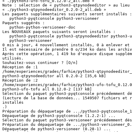
« ./python3-ufo-tofu_0.12.0-2_all.deb »

Note : sélection de « python3-qtpynodeeditor » au lieu 
« ./python3-qtpynodeeditor_0.2.0-2_all.deb »

Les paquets supplémentaires suivants seront installés :

   python3-pyqtconsole python3-versioneer

Paquets suggérés :

   python-python-versioneer-doc

Les NOUVEAUX paquets suivants seront installés :

   python3-pyqtconsole python3-qtpynodeeditor python3-ufo-tofu

   python3-versioneer

0 mis à jour, 4 nouvellement installés, 0 à enlever et 
Il est nécessaire de prendre 0 o/234 ko dans les archiv
Après cette opération, 1 419 ko d'espace disque supplém
utilisés.

Souhaitez-vous continuer ? [O/n]

Réception de :1 

/home/experiences/grades/farhie/python3-qtpynodeeditor_
python3-qtpynodeeditor all 0.2.0-2 [35,6 kB]

Réception de :2 

/home/experiences/grades/farhie/python3-ufo-tofu_0.12.0
python3-ufo-tofu all 0.12.0-2 [137 kB]

Sélection du paquet python3-pyqtconsole précédemment dé
(Lecture de la base de données... 1549507 fichiers et r
installés

.)

Préparation du dépaquetage de .../python3-pyqtconsole_1
Dépaquetage de python3-pyqtconsole (1.2.2-1) ...

Sélection du paquet python3-versioneer précédemment dés
Préparation du dépaquetage de .../python3-versioneer_0.
Dépaquetage de python3-versioneer (0.28-1) ...
