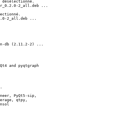
 désélectionné.

r_0.2.0-2_all.deb ...

ectionné.

.0-2_all.deb ...

n-db (2.11.2-2) ...

Qt4 and pyqtgraph

.

neer, PyQt5-sip, 

erage, qtpy, 

nsol
