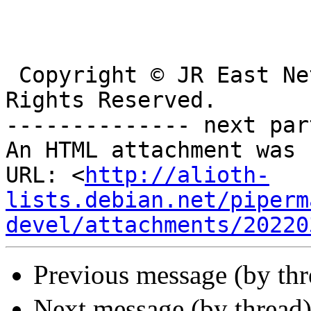
 Copyright © JR East Net Station Co.,Ltd. All 
Rights Reserved.

-------------- next par
An HTML attachment was 
URL: <
http://alioth-
lists.debian.net/piperm
devel/attachments/20220
Previous message (by th
Next message (by thread