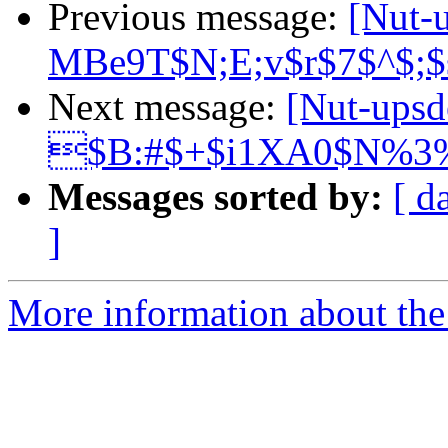
Previous message:
[Nut
MBe9T$N;E;v$r$7$^$;
Next message:
[Nut-upsd
$B:#$+$i1XA0$N%
Messages sorted by:
[ d
]
More information about the