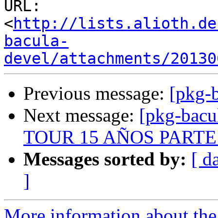
URL: 
<
http://lists.alioth.de
bacula-
devel/attachments/20130
Previous message:
[pkg-
Next message:
[pkg-bac
TOUR 15 AÑOS PARTE
Messages sorted by:
[ d
]
More information about the 