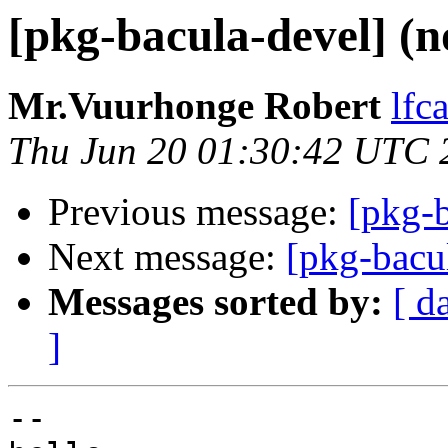
[pkg-bacula-devel] (n
Mr.Vuurhonge Robert
lfc
Thu Jun 20 01:30:42 UTC 
Previous message:
[pkg-b
Next message:
[pkg-bacu
Messages sorted by:
[ d
]
-- 
