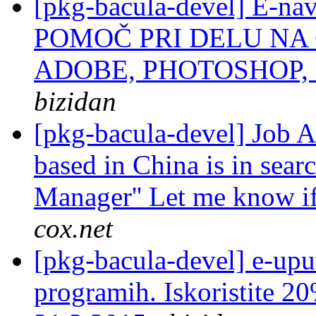
[pkg-bacula-devel] E-na
POMOČ PRI DELU NA
ADOBE, PHOTOSHOP,
bizidan
[pkg-bacula-devel] Job A
based in China is in sear
Manager'' Let me know if
cox.net
[pkg-bacula-devel] e-uput
programih. Iskoristite 2