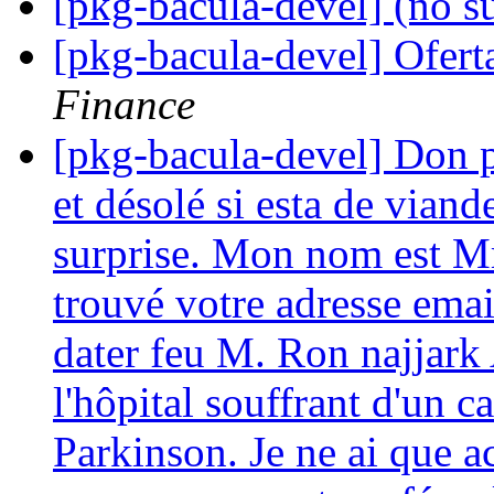
[pkg-bacula-devel] (no s
[pkg-bacula-devel] Ofert
Finance
[pkg-bacula-devel] Don po
et désolé si esta de via
surprise. Mon nom est Mm
trouvé votre adresse emai
dater feu M. Ron najjark 
l'hôpital souffrant d'un 
Parkinson. Je ne ai que a