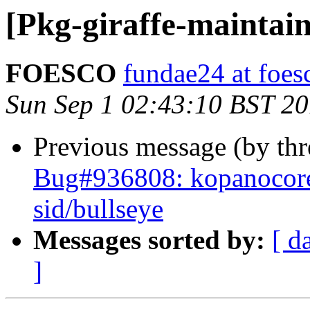
[Pkg-giraffe-maintai
FOESCO
fundae24 at foes
Sun Sep 1 02:43:10 BST 2
Previous message (by th
Bug#936808: kopanocore
sid/bullseye
Messages sorted by:
[ d
]