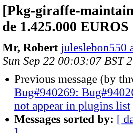
[Pkg-giraffe-maintain
de 1.425.000 EUROS
Mr, Robert
juleslebon550 
Sun Sep 22 00:03:07 BST 
Previous message (by th
Bug#940269: Bug#940269
not appear in plugins list
Messages sorted by:
[ d
]