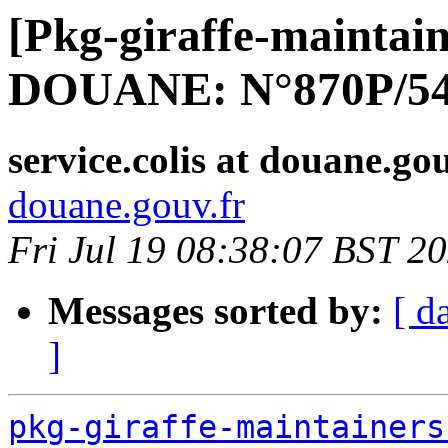
[Pkg-giraffe-mainta
DOUANE: N°870P/54
service.colis at douane.gou
douane.gouv.fr
Fri Jul 19 08:38:07 BST 2
Messages sorted by:
[ d
]
pkg-giraffe-maintainers 