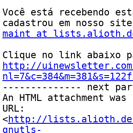
Você está recebendo est
cadastrou em nosso site
maint at lists.alioth.d
http://uinewsletter.com
nl=7&c=384&m=381&s=122f

-------------- next par
An HTML attachment was 
URL: 
<
http://lists.alioth.de
gnutls-