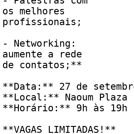
- Palestras com

os melhores

profissionais; 

- Networking: 

aumente a rede 

de contatos;**

**Data:** 27 de setembro
**Local:** Naoum Plaza 
**Horário:** 9h às 19h

**VAGAS LIMITADAS!**
