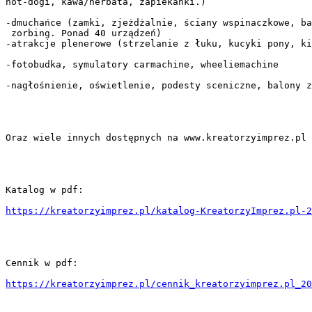
hot-dogi, kawa/herbata, zapiekanki.)

-dmuchańce (zamki, zjeżdżalnie, ściany wspinaczkowe, ba
 zorbing. Ponad 40 urządzeń)

-atrakcje plenerowe (strzelanie z łuku, kucyki pony, ki
-fotobudka, symulatory carmachine, wheeliemachine

-nagłośnienie, oświetlenie, podesty sceniczne, balony z
Oraz wiele innych dostępnych na www.kreatorzyimprez.pl

Katalog w pdf:

https://kreatorzyimprez.pl/katalog-KreatorzyImprez.pl-2
Cennik w pdf:

https://kreatorzyimprez.pl/cennik_kreatorzyimprez.pl_20