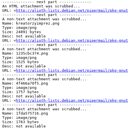
-------------- next part --------------

An HTML attachment was scrubbed...

URL: <
http://alioth-lists.debian.net/pipermail/pkg-gnut
-------------- next part --------------

A non-text attachment was scrubbed...

Name: kreatorzyimprez.png

Type: image/png

Size: 24891 bytes

Desc: not available

URL: <
http://alioth-lists.debian.net/pipermail/pkg-gnut
-------------- next part --------------

A non-text attachment was scrubbed...

Name: 1235cbc374.png

Type: image/png

Size: 1525 bytes

Desc: not available

URL: <
http://alioth-lists.debian.net/pipermail/pkg-gnut
-------------- next part --------------

A non-text attachment was scrubbed...

Name: 4f466a70f5.png

Type: image/png

Size: 1757 bytes

Desc: not available

URL: <
http://alioth-lists.debian.net/pipermail/pkg-gnut
-------------- next part --------------

A non-text attachment was scrubbed...

Name: 1fda575716.png

Type: image/png

Size: 1763 bytes

Desc: not available
