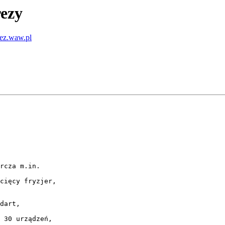
rezy
rez.waw.pl
rcza m.in.

cięcy fryzjer, 

dart, 

 30 urządzeń, 
