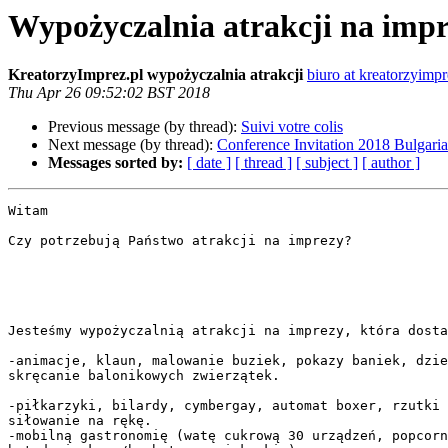
Wypożyczalnia atrakcji na imp
KreatorzyImprez.pl wypożyczalnia atrakcji
biuro at kreatorzyimp
Thu Apr 26 09:52:02 BST 2018
Previous message (by thread):
Suivi votre colis
Next message (by thread):
Conference Invitation 2018 Bulgaria
Messages sorted by:
[ date ]
[ thread ]
[ subject ]
[ author ]
Witam

Czy potrzebują Państwo atrakcji na imprezy?

Jesteśmy wypożyczalnią atrakcji na imprezy, która dosta
-animacje, klaun, malowanie buziek, pokazy baniek, dzie
skręcanie balonikowych zwierzątek.

-piłkarzyki, bilardy, cymbergay, automat boxer, rzutki 
siłowanie na rękę.

-mobilną gastronomię (watę cukrową 30 urządzeń, popcorn