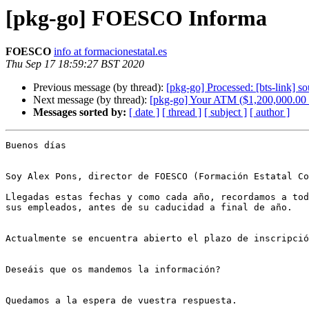
[pkg-go] FOESCO Informa
FOESCO
info at formacionestatal.es
Thu Sep 17 18:59:27 BST 2020
Previous message (by thread):
[pkg-go] Processed: [bts-link] s
Next message (by thread):
[pkg-go] Your ATM ($1,200,000.0
Messages sorted by:
[ date ]
[ thread ]
[ subject ]
[ author ]
Buenos días

Soy Alex Pons, director de FOESCO (Formación Estatal Co
Llegadas estas fechas y como cada año, recordamos a tod
sus empleados, antes de su caducidad a final de año.

Actualmente se encuentra abierto el plazo de inscripció
Deseáis que os mandemos la información?

Quedamos a la espera de vuestra respuesta.
