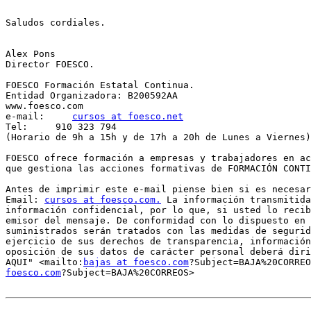
Saludos cordiales.

Alex Pons

Director FOESCO.

FOESCO Formación Estatal Continua.

Entidad Organizadora: B200592AA

www.foesco.com

e-mail:     
cursos at foesco.net
Tel:     910 323 794

(Horario de 9h a 15h y de 17h a 20h de Lunes a Viernes)

FOESCO ofrece formación a empresas y trabajadores en ac
que gestiona las acciones formativas de FORMACIÓN CONTI
Antes de imprimir este e-mail piense bien si es necesar
Email: 
cursos at foesco.com.
 La información transmitida
información confidencial, por lo que, si usted lo recib
emisor del mensaje. De conformidad con lo dispuesto en 
suministrados serán tratados con las medidas de segurid
ejercicio de sus derechos de transparencia, información
oposición de sus datos de carácter personal deberá diri
AQUI" <mailto:
bajas at foesco.com
?Subject=BAJA%20CORREO
foesco.com
?Subject=BAJA%20CORREOS>
