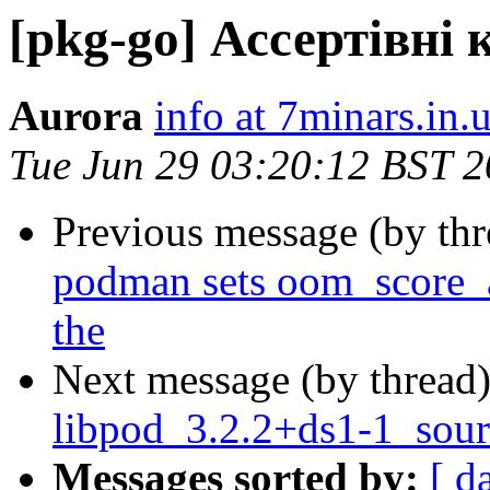
[pkg-go] Ассертівні 
Aurora
info at 7minars.in.
Tue Jun 29 03:20:12 BST 
Previous message (by th
podman sets oom_score_ad
the
Next message (by thread
libpod_3.2.2+ds1-1_sour
Messages sorted by:
[ d