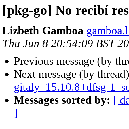
[pkg-go] No recibí re
Lizbeth Gamboa
gamboa.li
Thu Jun 8 20:54:09 BST 2
Previous message (by th
Next message (by thread
gitaly_15.10.8+dfsg-1_s
Messages sorted by:
[ d
]