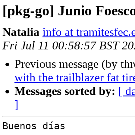
[pkg-go] Junio Foesc
Natalia
info at tramitesfec.
Fri Jul 11 00:58:57 BST 2
Previous message (by th
with the trailblazer fat ti
Messages sorted by:
[ d
]
Buenos días
