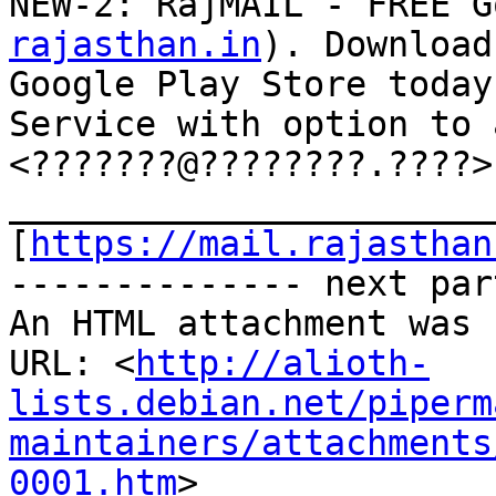
NEW-2: RajMAIL - FREE G
rajasthan.in
). Download
Google Play Store today
Service with option to 
<???????@????????.????>

_______________________
[
https://mail.rajasthan
-------------- next par
An HTML attachment was 
URL: <
http://alioth-
lists.debian.net/piperm
maintainers/attachments
0001.htm