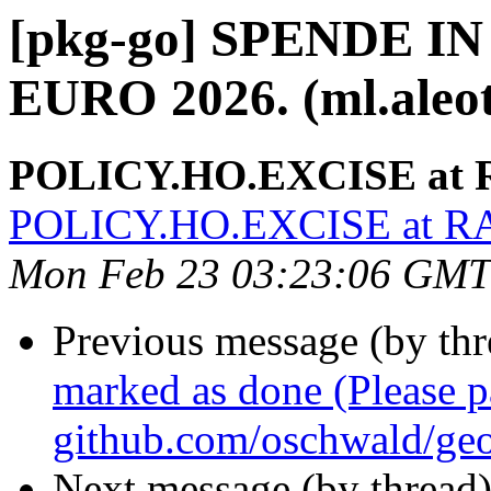
[pkg-go] SPENDE 
EURO 2026. (ml.aleott
POLICY.HO.EXCISE at
POLICY.HO.EXCISE at 
Mon Feb 23 03:23:06 GMT
Previous message (by th
marked as done (Please 
github.com/oschwald/geo
Next message (by thread