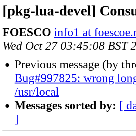
[pkg-lua-devel] Consu
FOESCO
info1 at foescoe.
Wed Oct 27 03:45:08 BST 
Previous message (by th
Bug#997825: wrong long 
/usr/local
Messages sorted by:
[ d
]