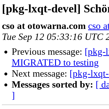
[pkg-lxqt-devel] Sch
cso at otowarna.com
cso a
Tue Sep 12 05:33:16 UTC 
Previous message:
[pkg-l
MIGRATED to testing
Next message:
[pkg-lxqt
Messages sorted by:
[ d
]