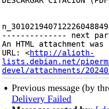
DESCARGAR CITACIÓN (PDF
n_301021940712226048849
-------------- next par
An HTML attachment was 
URL: <
http://alioth-
lists.debian.net/piperm
devel/attachments/20240
Previous message (by th
Delivery Failed