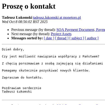
Proszę o kontakt
Tadeusz Łukomski
tadeusz.lukomski at monetoro.pl
Wed Oct 8 08:56:02 BST 2025
Previous message (by thread):
SOA Payment Document, Payme
Next message (by thread):
Project Assets
Messages sorted by:
[ date ]
[ thread ]
[ subject ]
[ author ]
Dzień dobry,

Czy jest możliwość nawiązania współpracy z Państwem?

Z chęcią porozmawiam z osobą zajmującą się działaniami 
Pomagamy skutecznie pozyskiwać nowych klientów.

Zapraszam do kontaktu.

Pozdrawiam serdecznie

Tadeusz Łukomski
