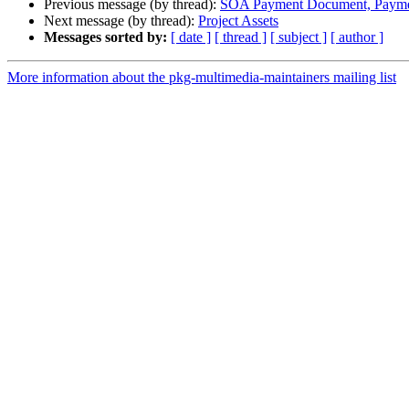
Previous message (by thread):
SOA Payment Document, Payme
Next message (by thread):
Project Assets
Messages sorted by:
[ date ]
[ thread ]
[ subject ]
[ author ]
More information about the pkg-multimedia-maintainers mailing list