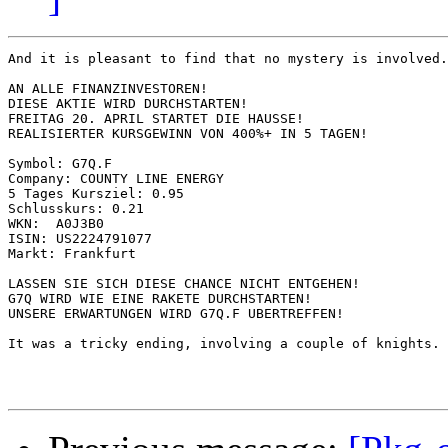
And it is pleasant to find that no mystery is involved.

AN ALLE FINANZINVESTOREN!

DIESE AKTIE WIRD DURCHSTARTEN!

FREITAG 20. APRIL STARTET DIE HAUSSE!

REALISIERTER KURSGEWINN VON 400%+ IN 5 TAGEN!

Symbol: G7Q.F

Company: COUNTY LINE ENERGY

5 Tages Kursziel: 0.95

Schlusskurs: 0.21

WKN:  A0J3B0

ISIN: US2224791077

Markt: Frankfurt

LASSEN SIE SICH DIESE CHANCE NICHT ENTGEHEN!

G7Q WIRD WIE EINE RAKETE DURCHSTARTEN!

UNSERE ERWARTUNGEN WIRD G7Q.F UBERTREFFEN!

It was a tricky ending, involving a couple of knights.
