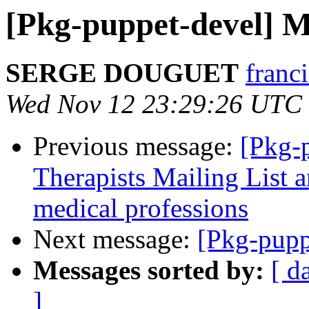
[Pkg-puppet-devel
SERGE DOUGUET
franci
Wed Nov 12 23:29:26 UTC
Previous message:
[Pkg-
Therapists Mailing List 
medical professions
Next message:
[Pkg-pupp
Messages sorted by:
[ d
]