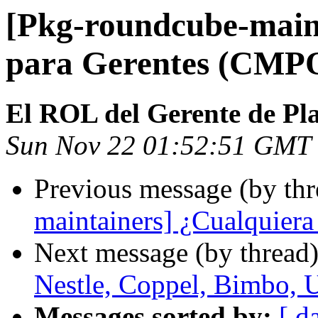
[Pkg-roundcube-maint
para Gerentes (CMP
El ROL del Gerente de Pl
Sun Nov 22 01:52:51 GMT
Previous message (by th
maintainers] ¿Cualquier
Next message (by thread
Nestle, Coppel, Bimbo, 
Messages sorted by:
[ d