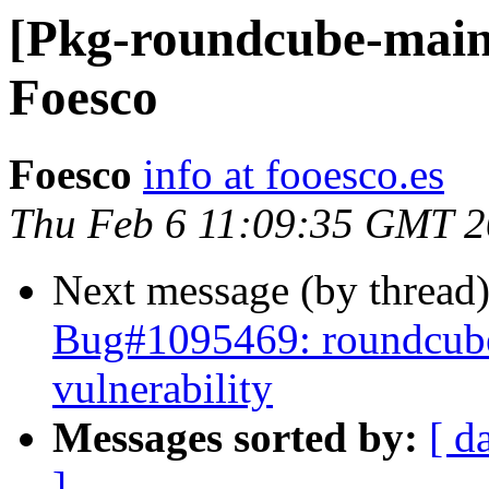
[Pkg-roundcube-main
Foesco
Foesco
info at fooesco.es
Thu Feb 6 11:09:35 GMT 
Next message (by thread
Bug#1095469: roundcu
vulnerability
Messages sorted by:
[ d
]