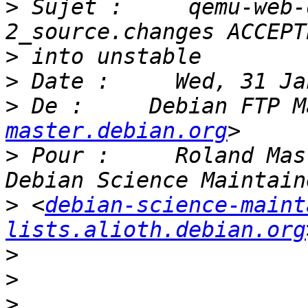
>
 Sujet :     qemu-web-
>
>
>
 De :     Debian FTP M
master.debian.org
>
 Pour :     Roland Mas
>
 <
debian-science-maint
lists.alioth.debian.org
>
>
>