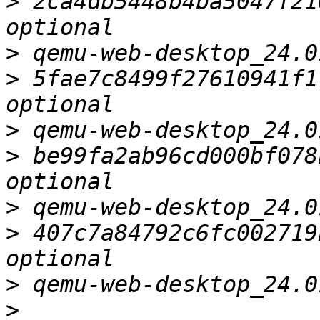
>
 2ca4db5448b4ba5047f21
>
>
 5fae7c8499f27610941f1
>
>
 be99fa2ab96cd000bf078
>
>
 407c7a84792c6fc002719
>
>