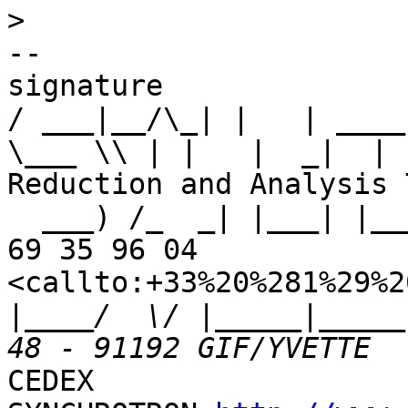
>
-- 

signature

/ ___|__/\_| |   | ____
\___ \\ | |   |  _|  | 
Reduction and Analysis T
  ___) /_  _| |___| |___ | || |___   Tel : +33 (1) 
69 35 96 04 

<callto:+33%20%281%29%2
|
____/  \/ |_____|_____
CEDEX
