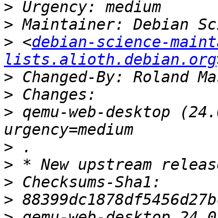
>
>
>
 <
debian-science-maint
lists.alioth.debian.org
>
 Changed-By: Roland Ma
>
>
 qemu-web-desktop (24.
>
>
>
>
>