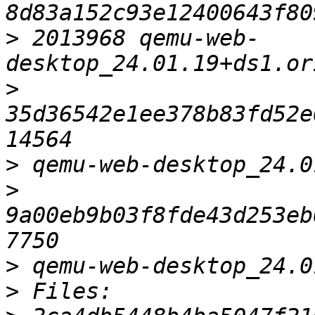
>
 2013968 qemu-web-
>
35d36542e1ee378b83fd52e
>
>
9a00eb9b03f8fde43d253eb
>
>