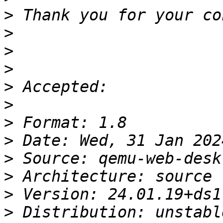
>
>
>
>
>
>
>
>
>
>
>
>