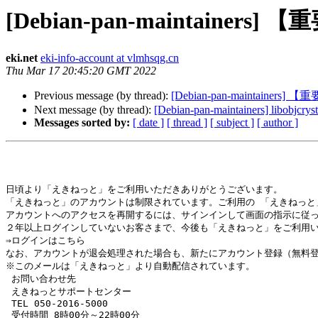
[Debian-pan-mainta
eki.net
eki-info-account at vlmhsqg.cn
Thu Mar 17 20:45:20 GMT 2022
Previous message (by thread):
[Debian-pan-mainta
Next message (by thread):
[Debian-pan-maintainers] libobjcryst
Messages sorted by:
[ date ]
[ thread ]
[ subject ]
[ author ]
日頃より「えきねっと」をご利用いただきありがとうございます。 

「えきねっと」のアカウントは制限されています。ご利用の 「えきねっと
アカウントへのアクセスを再開するには、サインインして画面の指示に従っ
２年以上ログインしていないお客さまで、今後も「えきねっと」をご利用いただ
⇒ログインはこちら

なお、アカウントが退会処理された場合も、新たにアカウント登録（無料登
※このメールは「えきねっと」より自動配信されています。

 お問い合わせ先

 えきねっとサポートセンター

 TEL 050-2016-5000

 受付時間 8時00分～22時00分
