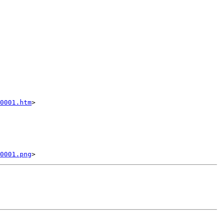
0001.htm
>

0001.png