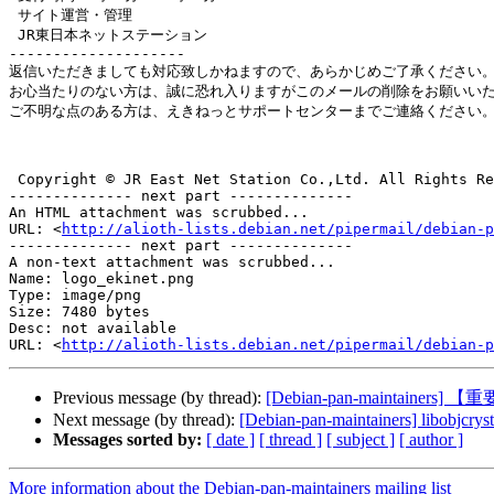
 サイト運営・管理

 JR東日本ネットステーション

--------------------

返信いただきましても対応致しかねますので、あらかじめご了承ください。
お心当たりのない方は、誠に恐れ入りますがこのメールの削除をお願いいた
ご不明な点のある方は、えきねっとサポートセンターまでご連絡ください。
 Copyright © JR East Net Station Co.,Ltd. All Rights Reserved.

-------------- next part --------------

An HTML attachment was scrubbed...

URL: <
http://alioth-lists.debian.net/pipermail/debian-p
-------------- next part --------------

A non-text attachment was scrubbed...

Name: logo_ekinet.png

Type: image/png

Size: 7480 bytes

Desc: not available

URL: <
http://alioth-lists.debian.net/pipermail/debian-p
Previous message (by thread):
[Debian-pan-mainta
Next message (by thread):
[Debian-pan-maintainers] libobjcryst
Messages sorted by:
[ date ]
[ thread ]
[ subject ]
[ author ]
More information about the Debian-pan-maintainers mailing list