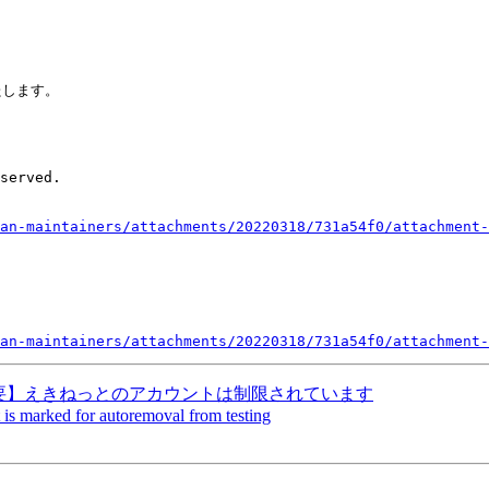


します。



an-maintainers/attachments/20220318/731a54f0/attachment-
an-maintainers/attachments/20220318/731a54f0/attachment-
iners] 【重要】えきねっとのアカウントは制限されています
 is marked for autoremoval from testing