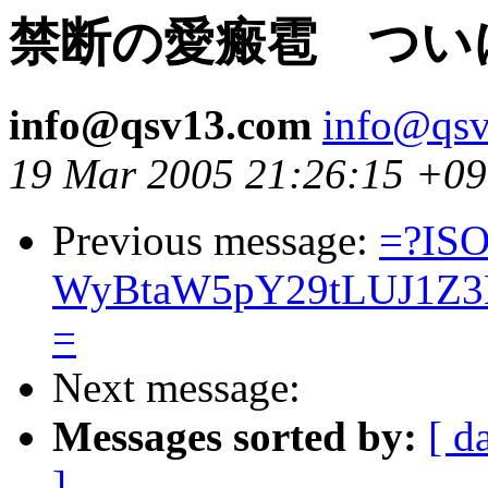
禁断の愛瘢雹 つい
info@qsv13.com
info@qs
19 Mar 2005 21:26:15 +0
Previous message:
=?ISO
WyBtaW5pY29tLUJ1Z3
=
Next message:
Messages sorted by:
[ d
]