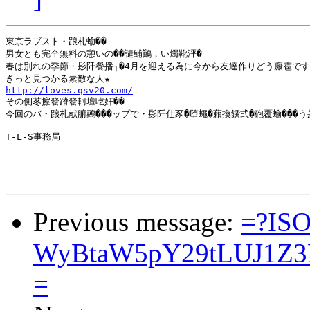
東京ラブスト・踉札蝓��

男女とも完全無料の憩いの��譴鯆鷆，い燭靴泙�

春は別れの季節・髟阡餐播┐�4月を迎える為に今から友達作りどう瘢雹です
http://loves.qsv20.com/

その側苳擦發蹐發軻壇吃奸��

今回のバ・踉札献腑鵐���ップで・髟阡仕豕�堕蠅�藾換饌弍�砲覆蝓���う
T-L-S事務局

Previous message:
=?ISO
WyBtaW5pY29tLUJ1Z3
=