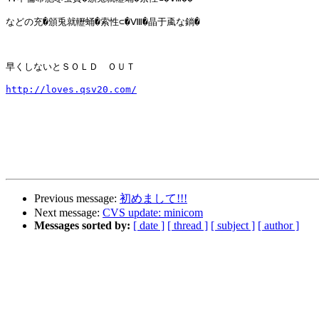
などの充�頒兎就轣蛹�索性⊂�Ⅷ�晶于颪な鋿�

早くしないとＳＯＬＤ　ＯＵＴ

http://loves.qsv20.com/
Previous message:
初めまして!!!
Next message:
CVS update: minicom
Messages sorted by:
[ date ]
[ thread ]
[ subject ]
[ author ]