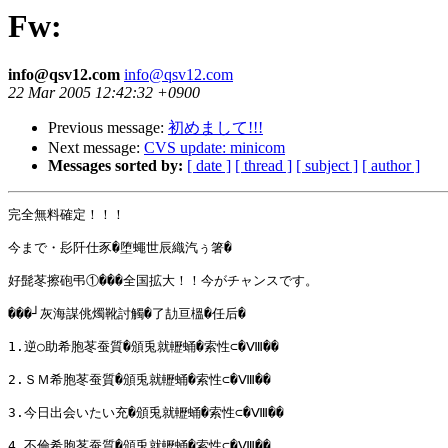
Fw:
info@qsv12.com
info@qsv12.com
22 Mar 2005 12:42:32 +0900
Previous message:
初めまして!!!
Next message:
CVS update: minicom
Messages sorted by:
[ date ]
[ thread ]
[ subject ]
[ author ]
完全無料確定！！！

今まで・髟阡仕豕�堕蠅世辰織汽ぅ箸�

好髭苳擦砲弔①���全国拡大！！今がチャンスです。

���┘灰海謀佻燭靴討觸�了劼亘榲�任后�

1.逆○助希胞苳蚕質�頒兎就轣蛹�索性⊂�Ⅷ��

2.ＳＭ希胞苳蚕質�頒兎就轣蛹�索性⊂�Ⅷ��

3.今日出会いたい充�頒兎就轣蛹�索性⊂�Ⅷ��

4.不倫希胞苳蚕質�頒兎就轣蛹�索性⊂�Ⅷ��
