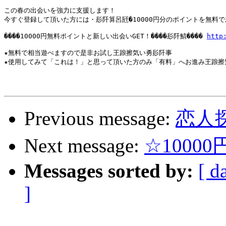
この春の出会いを強力に支援します！

今すぐ登録して頂いた方には・髟阡算呂瓩�10000円分のポイントを無料で差
����10000円無料ポイントと新しい出会いGET！����髟阡鯖���� 
http
★無料で相当遊べますので是非お試し王踉擦気い勇髟阡事

★使用してみて「これは！」と思って頂いた方のみ「有料」へお進み王踉擦気
Previous message:
恋人
Next message:
☆1000
Messages sorted by:
[ d
]