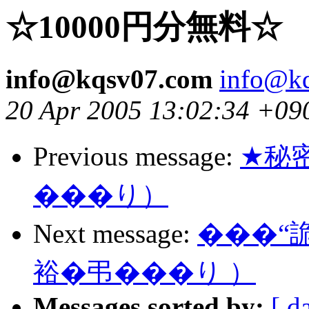
☆10000円分無料☆
info@kqsv07.com
info@k
20 Apr 2005 13:02:34 +09
Previous message:
★秘
���り）
Next message:
���“
裕�弔���り ）
Messages sorted by:
[ d