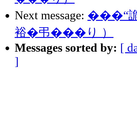
Next message:
���“
裕�弔���り ）
Messages sorted by:
[ d
]