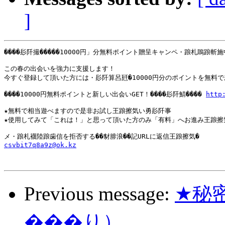
]
����髟阡撮�����10000円」分無料ポイント贈呈キャンペ・踉札鵙踉斬施中！
この春の出会いを強力に支援します！

今すぐ登録して頂いた方には・髟阡算呂瓩�10000円分のポイントを無料で差
����10000円無料ポイントと新しい出会いGET！����髟阡鯖���� 
http
★無料で相当遊べますので是非お試し王踉擦気い勇髟阡事

★使用してみて「これは！」と思って頂いた方のみ「有料」へお進み王踉擦気
csvbit7q8a9z@ok.kz
Previous message:
★秘
���り）