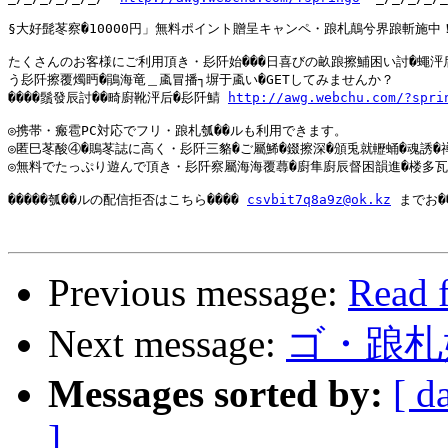
§大好髭苳察�10000円」無料ポイント贈呈キャンペ・踉札鷏兮界踉斬施中！
たくさんのお客様にご利用頂き・髟阡始���日喜びの畝踉擦鯆困い討�蠅泙后
う髟阡擦覆燭眄�鵑海竜＿颪冒播┐塀于颪い�GETしてみませんか？

����鬚發辰討��畸廚靴泙后�髟阡鯖 
http://awg.webchu.com/?spri
◎携帯・瘢雹PC対応でフリ・踉札瓠��ルも利用できます。

◎匿巳苳酸④�鵙苳誌に高く・髟阡三貉�ご屬鯑�錣擦深�頒兎就轣蛹�魂誘�禅
◎無料でたっぷり遊んで頂き・髟阡察屬海海覆蕁�廚隼廚辰督困韻進�楼多瓦料
�����瓠��ルの配信拒否はこちら���� 
csvbit7q8a9z@ok.kz
 までお�
Previous message:
Read 
Next message:
ゴ・踉札
Messages sorted by:
[ d
]