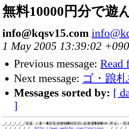
無料10000円分で
info@kqsv15.com
info@k
1 May 2005 13:39:02 +09
Previous message:
Read 
Next message:
ゴ・踉札
Messages sorted by:
[ d
]
_/_/_/_/_/逆援☆人妻ー�頒兎就轣蛹�桜割切⊂佖篝攫�勝�SM☆即会い☆彫苳札當
_/_/_/_/_/_/  
http://awg.webchu.com/?springo
  _/_/_/_/_