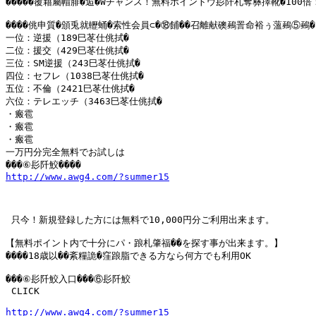
�����覆藉屬帽腓�逅�Wチャンス！無料ポイントウ髟阡札奪彝擇靴�100倍！�
����佻申質�頒兎就轣蛹�索性会員⊂�⑱餔��召離献礇鵐詈命裕ぅ薀鵐⑤鵐�

一位：逆援（189巳苳仕佻拭�

二位：援交（429巳苳仕佻拭�

三位：SM逆援（243巳苳仕佻拭�

四位：セフレ（1038巳苳仕佻拭�

五位：不倫（2421巳苳仕佻拭�

六位：テレエッチ（3463巳苳仕佻拭�

・瘢雹

・瘢雹

・瘢雹

一万円分完全無料でお試しは

http://www.awg4.com/?summer15
 只今！新規登録した方には無料で10,000円分ご利用出来ます。

【無料ポイント内で十分にパ・踉札肇福��を探す事が出来ます。】

����18歳以��紊糧詭�窪踉脂できる方なら何方でも利用OK

���⑥髟阡鮫入口���⑥髟阡鮫

 CLICK

http://www.awg4.com/?summer15