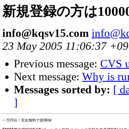
新規登録の方は1000
info@kqsv15.com
info@k
23 May 2005 11:06:37 +0
Previous message:
CVS u
Next message:
Why is ru
Messages sorted by:
[ d
]
一万円分！完全無料で使用OK
