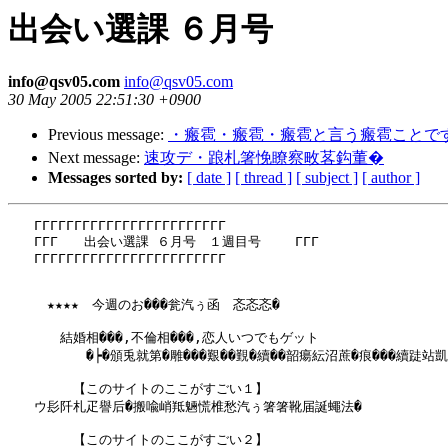
出会い選課 ６月号
info@qsv05.com
info@qsv05.com
30 May 2005 22:51:30 +0900
Previous message:
・瘢雹・瘢雹・瘢雹と言う瘢雹ことで
Next message:
速攻デ・踉札箸悗瞭察畋茖鈎董�
Messages sorted by:
[ date ]
[ thread ]
[ subject ]
[ author ]
　　ГГГГГГГГГГГГГГГГГГГГГГГГ

　　ГГГ　　出会い選課 ６月号　１週目号　 　ГГГ

　　ГГГГГГГГГГГГГГГГГГГГГГГГ

　　　★★★★　今週のお���瓮汽ぅ函　忞忞忞�

　　　　結婚相���,不倫相���,恋人いつでもゲット

　　　　　　�┝�頒兎就第�雕���艱��覲�續��韶瘍紜沼蔗�痕���續跿站凱
　　　　　【このサイトのここがすごい１】

　　ウ髟阡札疋譽后�搬喩峭羝魎慌椎愁汽ぅ箸箸靴届誕蠅法�

　　　　　【このサイトのここがすごい２】
