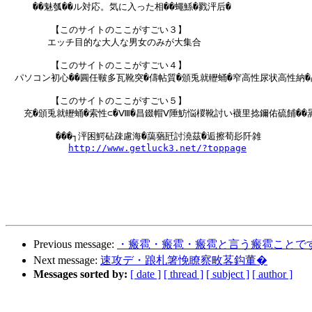
　　　��魅瓠��ル対応。気に入った相��蠅鯀�戮泙后�

　　　　　【このサイトのここがすごい３】

　　　　 エッチ目的な大人な男女のみが大集合

　　　　　【このサイトのここがすごい４】

　パソコン初心��圓任皸多瓦靴突�儔帖質�頒兎就轣蛹�窄高性尿状高性納�晶
　　　　　【このサイトのここがすごい５】

　　充�頒兎就轣蛹�索性⊂�Ⅷ�昌錣帽Ⅴ陲魴悩椶靴討い襪里捻鑈佑硫餔��暠
         ���┐泙困鰐砧疎慮海�藹蕕瓩討澆茲�逅擦荀髟阡雑

http://www.getluck3.net/?toppage
Previous message:
・瘢雹・瘢雹・瘢雹と言う瘢雹ことで
Next message:
速攻デ・踉札箸悗瞭察畋茖鈎董�
Messages sorted by:
[ date ]
[ thread ]
[ subject ]
[ author ]