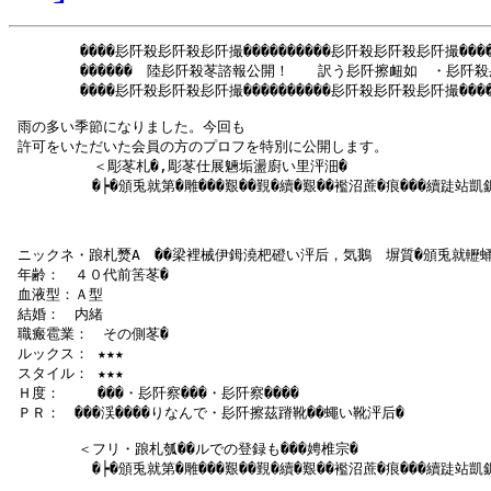
　　　　　����髟阡殺髟阡殺髟阡撮����������髟阡殺髟阡殺髟阡撮�����
　　　　　������　陸髟阡殺苳諮報公開！　　訳う髟阡擦衄如　・髟阡殺髟
　　　　　����髟阡殺髟阡殺髟阡撮����������髟阡殺髟阡殺髟阡撮�����
 雨の多い季節になりました。今回も

 許可をいただいた会員の方のプロフを特別に公開します。

     　   ＜彫苳札�,彫苳仕展魎垢盪廚い里泙沺�

  　 　　　�┝�頒兎就第�雕���艱��覲�續�艱��襤沼蔗�痕���續跿站凱
 ニックネ・踉札燹Аゝ��梁裡械伊鉧澆杷磴い泙后，気鵝　塀質�頒兎就轣蛹�
 年齢：　４０代前筈苳�

 血液型：Ａ型

 結婚：　内緒

 職瘢雹業：　その側苳�

 ルックス： ★★★

 スタイル： ★★★

 Ｈ度：　　 ���・髟阡察���・髟阡察����

 ＰＲ：　���渓����りなんで・髟阡擦茲蹐靴��蠅い靴泙后�

   　　　＜フリ・踉札瓠��ルでの登録も���娉椎宗�

  　 　　　�┝�頒兎就第�雕���艱��覲�續�艱��襤沼蔗�痕���續跿站凱