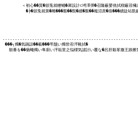
   　　　＜初心��質�頒兎就轣蛹�犀設計⊂埓澤彈�召隆蔽嬰佻拭楷蔽荏犧遏
  　 　　　�┝�頒兎就第�雕���艱��覲�續�艱��襤沼蔗�痕���續跿站凱
-------------------------------------------------------
 ���┐燭�気鵑諒��藐���弔鬚い燭世④泙靴拭�

 　順番を��蕕蠅燭い隼廚い泙垢里之悩椶気譴討い覆な�呂肝殺苳撒王踉擦気