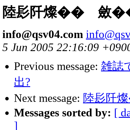
陸髟阡燦�� 斂�
info@qsv04.com
info@qs
5 Jun 2005 22:16:09 +090
Previous message:
雑誌
出?
Next message:
陸髟阡燦
Messages sorted by:
[ d
]