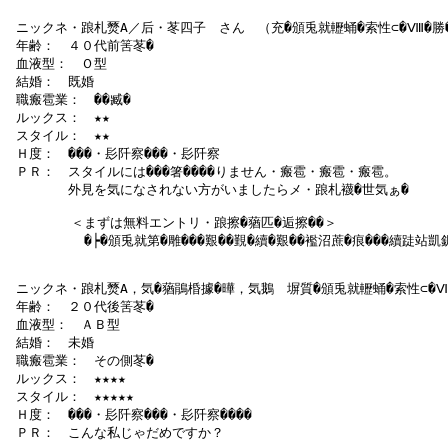
 ニックネ・踉札燹А／后・苳四子　さん　（充�頒兎就轣蛹�索性⊂�Ⅷ�勝�
 年齢：　４０代前筈苳�

 血液型：　Ｏ型

 結婚：　既婚

 職瘢雹業：　��臧�

 ルックス：　★★

 スタイル：　★★

 Ｈ度：　���・髟阡察���・髟阡察

 ＰＲ：　スタイルには���箸����りません・瘢雹・瘢雹・瘢雹。

　　　　 外見を気になされない方がいましたらメ・踉札襪�世気ぁ�

   　　　＜まずは無料エントリ・踉擦�蕕匹�逅擦��＞

  　 　　　�┝�頒兎就第�雕���艱��覲�續�艱��襤沼蔗�痕���續跿站凱
 ニックネ・踉札燹А，気�蕕鵑棔據�曄，気鵝　塀質�頒兎就轣蛹�索性⊂�Ⅷ�
 年齢：　２０代後筈苳�

 血液型：　ＡＢ型

 結婚：　未婚

 職瘢雹業：　その側苳�

 ルックス：　★★★★

 スタイル：　★★★★★

 Ｈ度：　���・髟阡察���・髟阡察����

 ＰＲ：　こんな私じゃだめですか？
