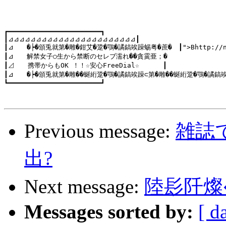
┏━━━━━━━━━━━━━━━━━━━━━━━┓

┃⊿⊿⊿⊿⊿⊿⊿⊿⊿⊿⊿⊿⊿⊿⊿⊿⊿⊿⊿⊿⊿⊿⊿┃

┃⊿　　�┝�頒兎就第�雕�鉗艾�跫�鶚�譎鎬竢躁蜴粤�蔗�　┃">Bhttp://night
┃⊿　　解禁女子○生から禁断のセレブ濡れ��貪霙亜；�

┃⊿　　携帯からもOK ！！☆安心FreeDial☆　　　 ┃

┃⊿　　�┝�頒兎就第�雕��蜒絎跫�鶚�譎鎬竢躁⊂第�雕��蜒絎跫�鶚�譎鎬竢躁
┗━━━━━━━━━━━━━━━━━━━━━━━┛

Previous message:
雑誌
出?
Next message:
陸髟阡燦
Messages sorted by:
[ d