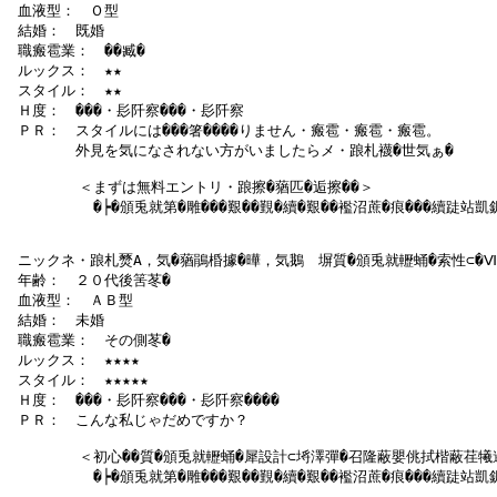
 血液型：　Ｏ型

 結婚：　既婚

 職瘢雹業：　��臧�

 ルックス：　★★

 スタイル：　★★

 Ｈ度：　���・髟阡察���・髟阡察

 ＰＲ：　スタイルには���箸����りません・瘢雹・瘢雹・瘢雹。

　　　　 外見を気になされない方がいましたらメ・踉札襪�世気ぁ�

   　　　＜まずは無料エントリ・踉擦�蕕匹�逅擦��＞

  　 　　　�┝�頒兎就第�雕���艱��覲�續�艱��襤沼蔗�痕���續跿站凱
 ニックネ・踉札燹А，気�蕕鵑棔據�曄，気鵝　塀質�頒兎就轣蛹�索性⊂�Ⅷ�
 年齢：　２０代後筈苳�

 血液型：　ＡＢ型

 結婚：　未婚

 職瘢雹業：　その側苳�

 ルックス：　★★★★

 スタイル：　★★★★★

 Ｈ度：　���・髟阡察���・髟阡察����

 ＰＲ：　こんな私じゃだめですか？

   　　　＜初心��質�頒兎就轣蛹�犀設計⊂埓澤彈�召隆蔽嬰佻拭楷蔽荏犧遏
  　 　　　�┝�頒兎就第�雕���艱��覲�續�艱��襤沼蔗�痕���續跿站凱