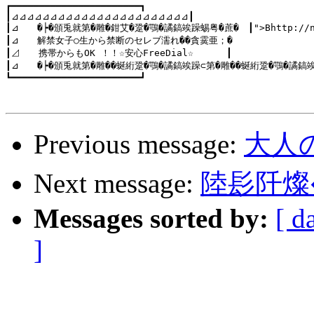
┏━━━━━━━━━━━━━━━━━━━━━━━┓

┃⊿⊿⊿⊿⊿⊿⊿⊿⊿⊿⊿⊿⊿⊿⊿⊿⊿⊿⊿⊿⊿⊿⊿┃

┃⊿　　�┝�頒兎就第�雕�鉗艾�跫�鶚�譎鎬竢躁蜴粤�蔗�　┃">Bhttp://night
┃⊿　　解禁女子○生から禁断のセレブ濡れ��貪霙亜；�

┃⊿　　携帯からもOK ！！☆安心FreeDial☆　　　 ┃

┃⊿　　�┝�頒兎就第�雕��蜒絎跫�鶚�譎鎬竢躁⊂第�雕��蜒絎跫�鶚�譎鎬竢躁
┗━━━━━━━━━━━━━━━━━━━━━━━┛

Previous message:
大人
Next message:
陸髟阡燦
Messages sorted by:
[ d
]