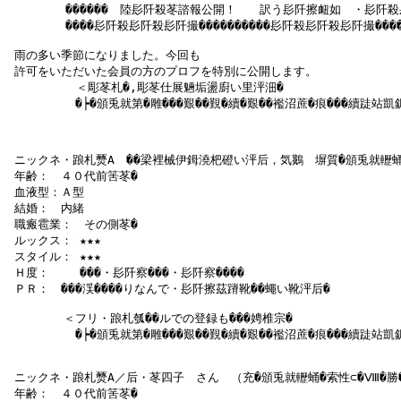
　　　　　������　陸髟阡殺苳諮報公開！　　訳う髟阡擦衄如　・髟阡殺髟
　　　　　����髟阡殺髟阡殺髟阡撮����������髟阡殺髟阡殺髟阡撮�����
 雨の多い季節になりました。今回も

 許可をいただいた会員の方のプロフを特別に公開します。

     　   ＜彫苳札�,彫苳仕展魎垢盪廚い里泙沺�

  　 　　　�┝�頒兎就第�雕���艱��覲�續�艱��襤沼蔗�痕���續跿站凱
 ニックネ・踉札燹Аゝ��梁裡械伊鉧澆杷磴い泙后，気鵝　塀質�頒兎就轣蛹�
 年齢：　４０代前筈苳�

 血液型：Ａ型

 結婚：　内緒

 職瘢雹業：　その側苳�

 ルックス： ★★★

 スタイル： ★★★

 Ｈ度：　　 ���・髟阡察���・髟阡察����

 ＰＲ：　���渓����りなんで・髟阡擦茲蹐靴��蠅い靴泙后�

   　　　＜フリ・踉札瓠��ルでの登録も���娉椎宗�

  　 　　　�┝�頒兎就第�雕���艱��覲�續�艱��襤沼蔗�痕���續跿站凱
 ニックネ・踉札燹А／后・苳四子　さん　（充�頒兎就轣蛹�索性⊂�Ⅷ�勝�
 年齢：　４０代前筈苳�
