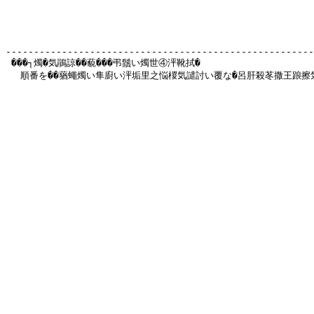
-------------------------------------------------------
 ���┐燭�気鵑諒��藐���弔鬚い燭世④泙靴拭�

 　順番を��蕕蠅燭い隼廚い泙垢里之悩椶気譴討い覆な�呂肝殺苳撒王踉擦気