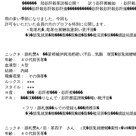
　　　　　������　陸髟阡殺苳諮報公開！　　訳う髟阡擦衄如　・髟阡殺髟
　　　　　����髟阡殺髟阡殺髟阡撮����������髟阡殺髟阡殺髟阡撮�����
 雨の多い季節になりました。今回も

 許可をいただいた会員の方のプロフを特別に公開します。

     　   ＜彫苳札�,彫苳仕展魎垢盪廚い里泙沺�

  　 　　　�┝�頒兎就第�雕���艱��覲�續�艱��襤沼蔗�痕���續跿站凱
 ニックネ・踉札燹Аゝ��梁裡械伊鉧澆杷磴い泙后，気鵝　塀質�頒兎就轣蛹�
 年齢：　４０代前筈苳�

 血液型：Ａ型

 結婚：　内緒

 職瘢雹業：　その側苳�

 ルックス： ★★★

 スタイル： ★★★

 Ｈ度：　　 ���・髟阡察���・髟阡察����

 ＰＲ：　���渓����りなんで・髟阡擦茲蹐靴��蠅い靴泙后�

   　　　＜フリ・踉札瓠��ルでの登録も���娉椎宗�

  　 　　　�┝�頒兎就第�雕���艱��覲�續�艱��襤沼蔗�痕���續跿站凱
 ニックネ・踉札燹А／后・苳四子　さん　（充�頒兎就轣蛹�索性⊂�Ⅷ�勝�
 年齢：　４０代前筈苳�
