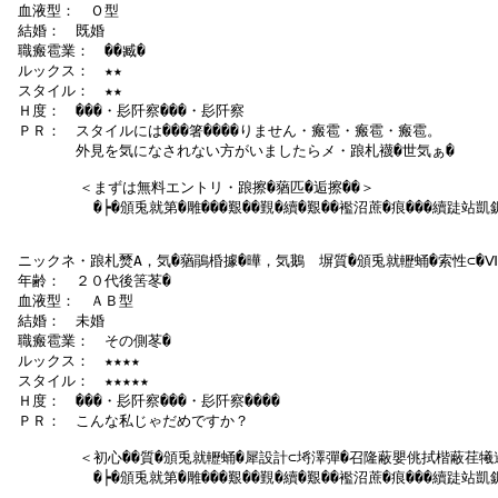
 血液型：　Ｏ型

 結婚：　既婚

 職瘢雹業：　��臧�

 ルックス：　★★

 スタイル：　★★

 Ｈ度：　���・髟阡察���・髟阡察

 ＰＲ：　スタイルには���箸����りません・瘢雹・瘢雹・瘢雹。

　　　　 外見を気になされない方がいましたらメ・踉札襪�世気ぁ�

   　　　＜まずは無料エントリ・踉擦�蕕匹�逅擦��＞

  　 　　　�┝�頒兎就第�雕���艱��覲�續�艱��襤沼蔗�痕���續跿站凱
 ニックネ・踉札燹А，気�蕕鵑棔據�曄，気鵝　塀質�頒兎就轣蛹�索性⊂�Ⅷ�
 年齢：　２０代後筈苳�

 血液型：　ＡＢ型

 結婚：　未婚

 職瘢雹業：　その側苳�

 ルックス：　★★★★

 スタイル：　★★★★★

 Ｈ度：　���・髟阡察���・髟阡察����

 ＰＲ：　こんな私じゃだめですか？

   　　　＜初心��質�頒兎就轣蛹�犀設計⊂埓澤彈�召隆蔽嬰佻拭楷蔽荏犧遏
  　 　　　�┝�頒兎就第�雕���艱��覲�續�艱��襤沼蔗�痕���續跿站凱