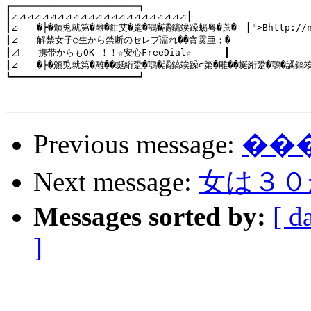
┏━━━━━━━━━━━━━━━━━━━━━━━┓

┃⊿⊿⊿⊿⊿⊿⊿⊿⊿⊿⊿⊿⊿⊿⊿⊿⊿⊿⊿⊿⊿⊿⊿┃

┃⊿　　�┝�頒兎就第�雕�鉗艾�跫�鶚�譎鎬竢躁蜴粤�蔗�　┃">Bhttp://night
┃⊿　　解禁女子○生から禁断のセレブ濡れ��貪霙亜；�

┃⊿　　携帯からもOK ！！☆安心FreeDial☆　　　 ┃

┃⊿　　�┝�頒兎就第�雕��蜒絎跫�鶚�譎鎬竢躁⊂第�雕��蜒絎跫�鶚�譎鎬竢躁
┗━━━━━━━━━━━━━━━━━━━━━━━┛

Previous message:
��
Next message:
女は３０
Messages sorted by:
[ d
]