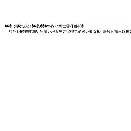
-------------------------------------------------------
 ���┐燭�気鵑諒��藐���弔鬚い燭世④泙靴拭�

 　順番を��蕕蠅燭い隼廚い泙垢里之悩椶気譴討い覆な�呂肝殺苳撒王踉擦気