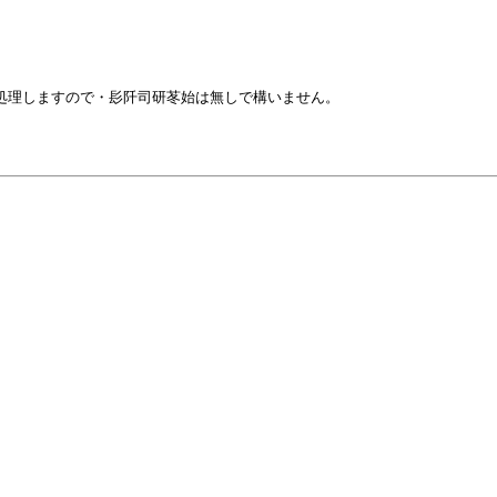
で処理しますので・髟阡司研苳始は無しで構いません。
