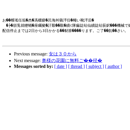
お��蠖瑤任垢�杰�馮櫃癖�呂海舛蕕泙任�蠅い靴泙后�

　�┝�頒兎就轣蛹�座矚粲�訐艱��覯�續⊂隊痲跿站仙續跿站荻鈬���機械
配信停止までは2日から3日かかる��豺腓����ります。ご了��飢��さい。

Previous message:
女は３０から
Next message:
奥様の花園に無料ご��径�
Messages sorted by:
[ date ]
[ thread ]
[ subject ]
[ author ]