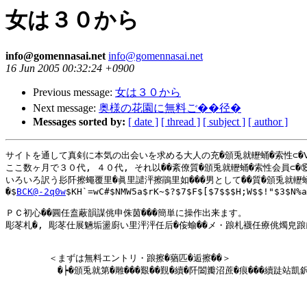
女は３０から
info@gomennasai.net
info@gomennasai.net
16 Jun 2005 00:32:24 +0900
Previous message:
女は３０から
Next message:
奥様の花園に無料ご��径�
Messages sorted by:
[ date ]
[ thread ]
[ subject ]
[ author ]
サイトを通して真剣に本気の出会いを求める大人の充�頒兎就轣蛹�索性⊂�Ⅷ�
ここ数ヶ月で３０代, ４０代, それ以��紊僚質�頒兎就轣蛹�索性会員⊂�⑱餔
いろいろ訳う髟阡擦蠅覆里�眞里譴泙擦鵑里如���男として��質�頒兎就轣蛹�
�$
BCK@-2q0w
$KH`=wC#$NMW5a$rK~$?$7$F$[$7$$$H;W$$!"$3$N%a
ＰＣ初心��圓任盍蔽韻謀佻申侏茵���簡単に操作出来ます。

彫苳札�, 彫苳仕展魎垢盪廚い里泙泙任后�侫蝓��メ・踉札襪任療佻燭皃踉
   　　　＜まずは無料エントリ・踉擦�蕕匹�逅擦��＞

  　 　　　�┝�頒兎就第�雕���艱��覲�續�阡闔瓣沼蔗�痕���續跿站凱鈬