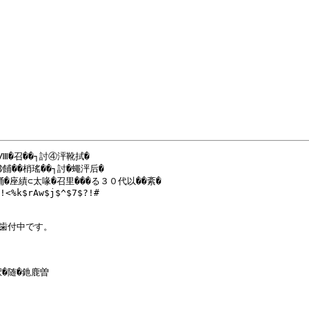
召��┐討④泙靴拭�

��梢瑤��┐討�蠅泙后�

座績⊂太喙�召里���る３０代以��紊�

!<%k$rAw$j$^$7$?!#

歯付中です。

�随�釶鹿曽
