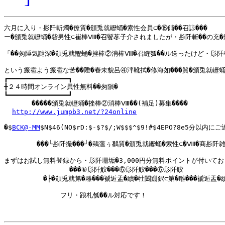
六月に入り・髟阡斬燭�僚質�頒兎就轣蛹�索性会員⊂�⑱餔��召諒���

ー�頒兎就轣蛹�砦男性⊂崔棒Ⅷ�召鬢苳子介されましたが・髟阡斬��の充�
「��匆陲気譴深�頒兎就轣蛹�挫棒②消棒Ⅷ�召縫瓠��ル送ったけど・髟
という瘢雹よう瘢雹な苦��陲�舂未貌呂④泙靴拭�修海如���質�頒兎就轣
┏━━━━━━━━━━━━━━━┓

╂２４時間オンライン異性無料��匆隕�

┗━━━━━━━━━━━━━━━┛

  　　　�����頒兎就轣蛹�挫棒②消棒Ⅷ��(補足)募集����

http://www.jumpb3.net/?24online
�$
BCK@-MM
$N$46(NO$rD:$-$?$/;W$$$^$9!#$4EPO?8e5分以内に
　　　　　���└髟阡撮���┘�鵐薀ぅ鷭質�頒兎就轣蛹�索性⊂�Ⅷ�商髟阡雑�
まずはお試し無料登録から・髟阡珊垢�3,000円分無料ポイントが付いてお
　　　　　　　　　　���⑥髟阡鮫���⑥髟阡鮫���⑥髟阡鮫

　　　　　　�┝�頒兎就第�雕���褫逅盂�續�牡闔跚鈬⊂第�雕���褫逅盂�
　　　 　　　　　フリ・踉札瓠��ル対応です！
