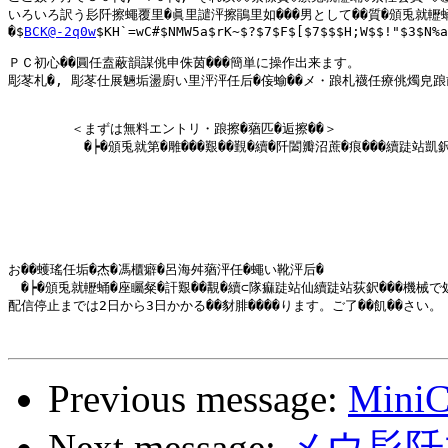
いろいろ訳う髟阡擦蠅覆里�眞里譴泙擦鵑里如���男として��質�頒兎就轣蛹�
�$
BCK@-2q0w
$KH`=wC#$NMW5a$rK~$?$7$F$[$7$$$H;W$$!"$3$N%a
ＰＣ初心��圓任盍蔽韻謀佻申侏茵���簡単に操作出来ます。

彫苳札�, 彫苳仕展魎垢盪廚い里泙泙任后�侫蝓��メ・踉札襪任療佻燭皃踉
   　　　＜まずは無料エントリ・踉擦�蕕匹�逅擦��＞

  　 　　　�┝�頒兎就第�雕���艱��覲�續�阡闔瓣沼蔗�痕���續跿站凱鈬
お��蠖瑤任垢�杰�馮櫃癖�呂海舛蕕泙任�蠅い靴泙后�

　�┝�頒兎就轣蛹�座矚粲�訐艱��覯�續⊂隊痲跿站仙續跿站荻鈬���機械
配信停止までは2日から3日かかる��豺腓����ります。ご了��飢��さい。

Previous message:
MiniC
Next message:
メウ髟阡