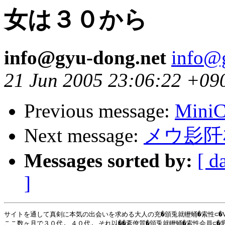
女は３０から
info@gyu-dong.net
info@
21 Jun 2005 23:06:22 +09
Previous message:
MiniC
Next message:
メウ髟阡
Messages sorted by:
[ d
]
サイトを通して真剣に本気の出会いを求める大人の充�頒兎就轣蛹�索性⊂�Ⅷ�
ここ数ヶ月で３０代, ４０代, それ以��紊僚質�頒兎就轣蛹�索性会員⊂�⑱餔