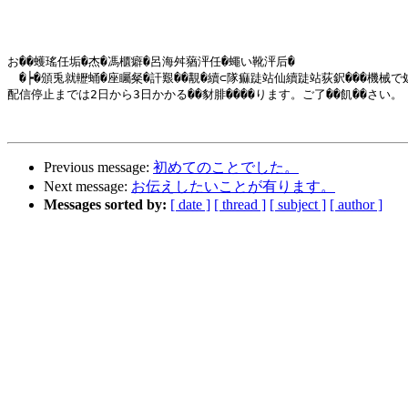
お��蠖瑤任垢�杰�馮櫃癖�呂海舛蕕泙任�蠅い靴泙后�

　�┝�頒兎就轣蛹�座矚粲�訐艱��覯�續⊂隊痲跿站仙續跿站荻鈬���機械
配信停止までは2日から3日かかる��豺腓����ります。ご了��飢��さい。

Previous message:
初めてのことでした。
Next message:
お伝えしたいことが有ります。
Messages sorted by:
[ date ]
[ thread ]
[ subject ]
[ author ]