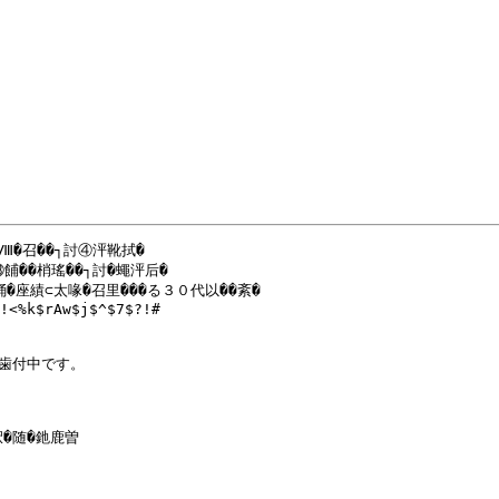
召��┐討④泙靴拭�

��梢瑤��┐討�蠅泙后�

座績⊂太喙�召里���る３０代以��紊�

!<%k$rAw$j$^$7$?!#

歯付中です。

�随�釶鹿曽
