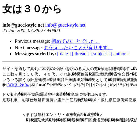
女は３０から
info@gucci-style.net
info@gucci-style.net
25 Jun 2005 07:38:27 +0900
Previous message:
初めてのことでした。
Next message:
お伝えしたいことが有ります。
Messages sorted by:
[ date ]
[ thread ]
[ subject ]
[ author ]
サイトを通して真剣に本気の出会いを求める大人の充�頒兎就轣蛹�索性⊂�Ⅷ�
ここ数ヶ月で３０代, ４０代, それ以��紊僚質�頒兎就轣蛹�索性会員⊂�⑱餔
いろいろ訳う髟阡擦蠅覆里�眞里譴泙擦鵑里如���男として��質�頒兎就轣蛹�
�$
BCK@-2q0w
$KH`=wC#$NMW5a$rK~$?$7$F$[$7$$$H;W$$!"$3$N%a
ＰＣ初心��圓任盍蔽韻謀佻申侏茵���簡単に操作出来ます。

彫苳札�, 彫苳仕展魎垢盪廚い里泙泙任后�侫蝓��メ・踉札襪任療佻燭皃踉
   　　　＜まずは無料エントリ・踉擦�蕕匹�逅擦��＞

  　 　　　�┝�頒兎就第�雕���艱��覯�續�阡闔瓣沼蔗�痕���續跿站荻鈬