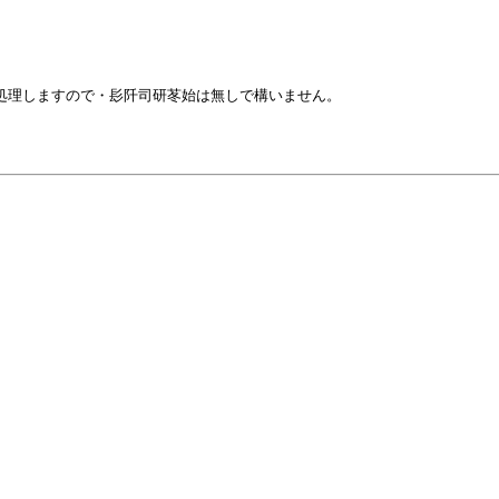
で処理しますので・髟阡司研苳始は無しで構いません。
