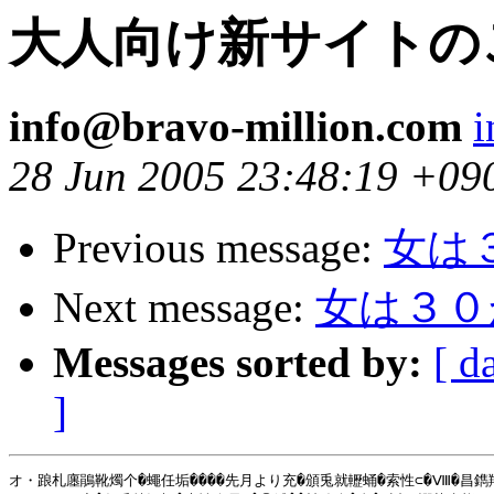
大人向け新サイトの
info@bravo-million.com
i
28 Jun 2005 23:48:19 +09
Previous message:
女は
Next message:
女は３０
Messages sorted by:
[ d
]
オ・踉札廛鵑靴燭个�蠅任垢����先月より充�頒兎就轣蛹�索性⊂�Ⅷ�昌鐫羶