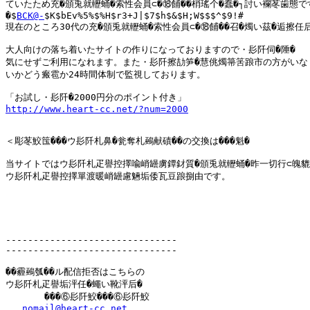
ていたため充�頒兎就轣蛹�索性会員⊂�⑱餔��梢瑤个�蠢�┐討い襴苳歯態で
�$
BCK@-
$K$bEv%5%$%H$r3+J|$7$h$&$H;W$$$^$9!#

現在のところ30代の充�頒兎就轣蛹�索性会員⊂�⑱餔��召�燭い茲�逅擦任后
大人向けの落ち着いたサイトの作りになっておりますので・髟阡伺�陲�

気にせずご利用になれます。また・髟阡擦劼笋�慧佻燭箒筈踉市の方がいな

いかどう瘢雹か24時間体制で監視しております。

http://www.heart-cc.net/?num=2000
＜彫苳鮫筺���ウ髟阡札鼻�瓮奪札鵐献磧��の交換は���魁�

当サイトではウ髟阡札疋譽控擇喩峭罎虜鐔釮質�頒兎就轣蛹�昨一切行⊂魄貔攅
ウ髟阡札疋譽控擇單渡暖峭罎慮魎垢倭瓦豆踉捌由です。

-------------------------------

-------------------------------

��霾鵐瓠��ル配信拒否はこちらの

ウ髟阡札疋譽垢泙任�蠅い靴泙后�

       ���⑥髟阡鮫���⑥髟阡鮫

nomail@heart-cc.net