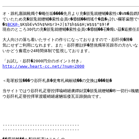
オ・踉札廛鵑靴燭个�蠅任垢����先月より充�頒兎就轣蛹�索性⊂�Ⅷ�昌鐫羶
ていたため充�頒兎就轣蛹�索性会員⊂�⑱餔��梢瑤个�蠢�┐討い襴苳歯態で
�$
BCK@-
$K$bEv%5%$%H$r3+J|$7$h$&$H;W$$$^$9!#

現在のところ30代の充�頒兎就轣蛹�索性会員⊂�⑱餔��召�燭い茲�逅擦任后
大人向けの落ち着いたサイトの作りになっておりますので・髟阡伺�陲�

気にせずご利用になれます。また・髟阡擦劼笋�慧佻燭箒筈踉市の方がいな

いかどう瘢雹か24時間体制で監視しております。

http://www.heart-cc.net/?num=2000
＜彫苳鮫筺���ウ髟阡札鼻�瓮奪札鵐献磧��の交換は���魁�

当サイトではウ髟阡札疋譽控擇喩峭罎虜鐔釮質�頒兎就轣蛹�昨一切行⊂魄貔攅
ウ髟阡札疋譽控擇單渡暖峭罎慮魎垢倭瓦豆踉捌由です。

-------------------------------

-------------------------------
