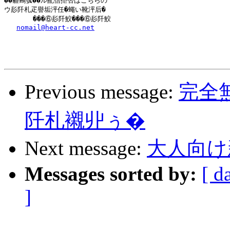
��霾鵐瓠��ル配信拒否はこちらの

ウ髟阡札疋譽垢泙任�蠅い靴泙后�

       ���⑥髟阡鮫���⑥髟阡鮫

nomail@heart-cc.net
Previous message:
完全
阡札襯丱ぅ�
Next message:
大人向け
Messages sorted by:
[ d
]