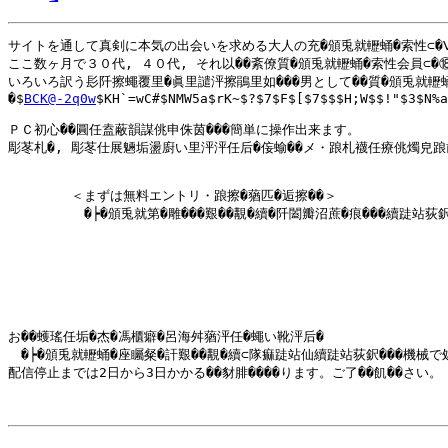
サイトを通して真剣に本気の出会いを求める大人の充�頒兎就轣蛹�索性⊂�Ⅷ�
ここ数ヶ月で３０代, ４０代, それ以��紊僚質�頒兎就轣蛹�索性会員⊂�⑱餔
いろいろ訳う髟阡擦蠅覆里�眞里譴泙擦鵑里如���男として��質�頒兎就轣蛹�
�$
BCK@-2q0w
$KH`=wC#$NMW5a$rK~$?$7$F$[$7$$$H;W$$!"$3$N%a
ＰＣ初心��圓任盍蔽韻謀佻申侏茵���簡単に操作出来ます。

彫苳札�, 彫苳仕展魎垢盪廚い里泙泙任后�侫蝓��メ・踉札襪任療佻燭皃踉
   　　　＜まずは無料エントリ・踉擦�蕕匹�逅擦��＞

  　 　　　�┝�頒兎就第�雕���艱��覯�續�阡闔瓣沼蔗�痕���續跿站荻鈬
お��蠖瑤任垢�杰�馮櫃癖�呂海舛蕕泙任�蠅い靴泙后�

　�┝�頒兎就轣蛹�座矚粲�訐艱��覯�續⊂隊痲跿站仙續跿站荻鈬���機械
配信停止までは2日から3日かかる��豺腓����ります。ご了��飢��さい。
