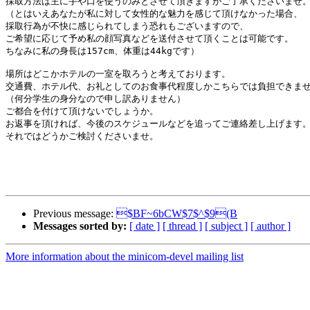
採取方法は主に手や口を使うのみとさせて頂きますがご了承くださいませ。
（とはいえあなたが私に対して女性的な魅力を感じて頂けなかった場合、

採取行為が不快に感じられてしまう恐れもございますので、

ご希望に応じて予め私の顔写真などを送付させて頂くことは可能です。

ちなみに私の身長は157cm、体重は44kgです）

場所はどこかホテルの一室を取ろうと考えております。

交通費、ホテル代、お礼としてのお食事代程度しかこちらでは負担できませ
（何分学生の身分なので申し訳ありません）

ご都合を付けて頂けないでしょうか。

お返事を頂ければ、今後のスケジュールなどを追ってご連絡差し上げます。
それではどうかご検討くださいませ。

　　　　　　　　　　　　　　　　　　　　　　　　　　　　　　　　　　
Previous message:
$BF~6bCW$7$^$9(B
Messages sorted by:
[ date ]
[ thread ]
[ subject ]
[ author ]
More information about the minicom-devel mailing list