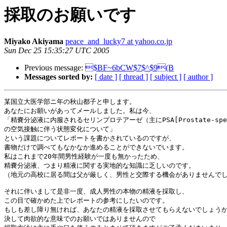
採取のお願いです
Miyako Akiyama
peace_and_lucky7 at yahoo.co.jp
Sun Dec 25 15:35:27 UTC 2005
Previous message:
$BF~6bCW$7$^$9(B
Messages sorted by:
[ date ]
[ thread ]
[ subject ]
[ author ]
某国立大医学部ニ年の秋山都子と申します。

あなたにお願いがあってメールしました。私は今、

「精嚢分泌液に内服されるセリンプロテアーゼ（主にPSA[Prostate-spefic
の空気接触に伴う状態変化について」

という課題についてレポートを書かされているのですが、

書物だけで調べてもなかなか進めることができないでいます。

私はこれまで20年間男性経験が一度も無かったため、

精嚢分泌液、つまり精液に関する実地的な知識に乏しいのです。

（地元の高校に居る間は父が厳しく、男性と交際する機会がありませんでし
それに伴いまして是非一度、成人男性の本物の精液を採取し、

この目で確かめた上でレポートの参考にしたいのです。

もしも差し障り無ければ、あなたの精液を採取させてもらえないでしょうか
決して肉欲的な意味でのお願いではありませんので
