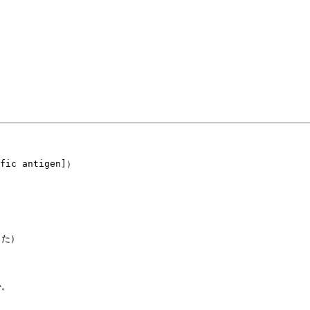
 antigen]）

た）

。
