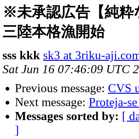
※未承認広告【純粋
三陸本格漁開始
sss kkk
sk3 at 3riku-aji.co
Sat Jun 16 07:46:09 UTC 
Previous message:
CVS u
Next message:
Proteja-se
Messages sorted by:
[ d
]