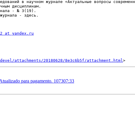
едований в научном журнале «Актуальные вопросы современн
чным дисциплинам. 

нала - № 3(19). 

журнала - здесь.

2 at yandex.ru
devel/attachments/20180628/8e3c6b5f/attachment.html
 Atualizado para pagamento. 107307:33