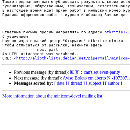
Также предлагаем вам опубликовать результаты своих иссл
гуманитарным, общественным, техническим, естественнонау
В настоящее время идёт приём работ в июльский номер жур
Правила оформления работ в журнал и образец Заявки для 
Ответные письма просим направлять по адресу 
otkritie121
С уважением.

Научно-издательский центр "Открытие" otkritieinfo.ru

Чтобы отписаться от рассылки, нажмите здесь

-------------- next part --------------

An HTML attachment was scrubbed...

URL: <
http://alioth-lists.debian.net/pipermail/minicom-
Previous message (by thread):
回复：can't set even-parity
Next message (by thread):
Aviso Boleto em aberto N -107307.
Messages sorted by:
[ date ]
[ thread ]
[ subject ]
[ author ]
More information about the minicom-devel mailing list