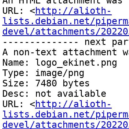
An HTML attachment was 
URL: <
http://alioth-
lists.debian.net/piperm
devel/attachments/20220
-------------- next par
A non-text attachment w
Name: logo_ekinet.png

Type: image/png

Size: 7480 bytes

Desc: not available

URL: <
http://alioth-
lists.debian.net/piperm
devel/attachments/20220